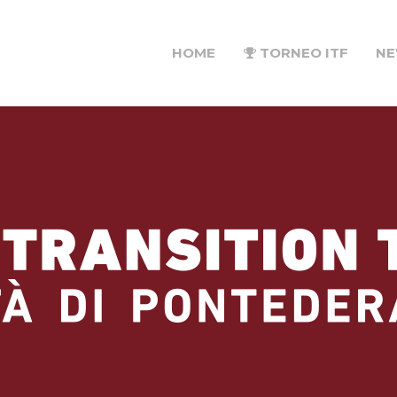
HOME
TORNEO ITF
N