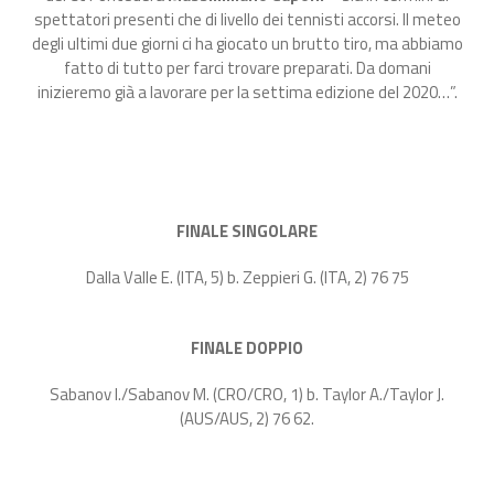
spettatori presenti che di livello dei tennisti accorsi. Il meteo
degli ultimi due giorni ci ha giocato un brutto tiro, ma abbiamo
fatto di tutto per farci trovare preparati. Da domani
inizieremo già a lavorare per la settima edizione del 2020…”.
FINALE SINGOLARE
Dalla Valle E. (ITA, 5) b. Zeppieri G. (ITA, 2) 76 75
FINALE DOPPIO
Sabanov I./Sabanov M. (CRO/CRO, 1) b. Taylor A./Taylor J.
(AUS/AUS, 2) 76 62.