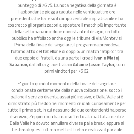
punteggio di 76 75. La nota negativa della giornata è
l’abbondante pioggia caduta nelle ventiquattro ore
precedenti, che ha reso il campo centrale impraticabile e ha
costretto gli organizzatori a spostare il match più importante
della settimana in indoor: nonostante il disagio, un folto
pubblico ha affollato anche oggi le tribune di Via Montevisi.
Prima della finale del singolare, il programma prevedeva
l’ultimo atto del tabellone di doppio: un match “atipico” tra
due coppie di fratelli, da una parte i croati
Ivan e Matej
Sabanov,
dall’altra gli australiani
Adam e Jason Taylor,
con i
primi vincitori per 76 62.
E’ giunto quindi il momento della finale del singolare,
condizionata certamente dalla nuova collocazione: sotto il
pallone il servizio diventa assai più incisivo, e Dalla Valle si è
dimostrato più freddo nei momenti cruciali. Curiosamente per
tutto il primo set, in cui nessuno dei due contendenti ha perso
il servizio, Zeppieri non ha mai sofferto alla battuta mentre
Dalla Valle ha dovuto annullare diverse palle break: eppure al
tie-break quest’ultimo mette il turbo e realizza il parziale