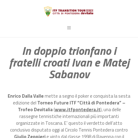
In doppio trionfano i
fratelli croati Ivan e Matej
Sabanov
Enrico Dalla Valle
mette a segno il poker e conquista la sesta
edizione del
T
orneo Future ITF “Città di Pontedera”
–
Trofeo Devitalia
(
www.itfpontedera.it
), una delle
rassegne tennistiche internazionali più importanti
organizzate in Toscana. E’ questo il verdetto dell’atto
conclusivo disputato oggi al Circolo Tennis Pontedera contro
Giulio Zeppieri
e vinto dal classe 1998 di Ravenna con il