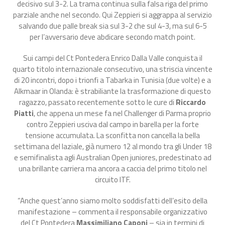
decisivo sul 3-2. La trama continua sulla falsa riga del primo
parziale anche nel secondo. Qui Zeppieri si aggrappa al servizio
salvando due palle break sia sul 3-2 che sul 4-3, ma sul 6-5
per l’avversario deve abdicare secondo match point.
Sui campi del Ct Pontedera Enrico Dalla Valle conquista il
quarto titolo internazionale consecutivo, una striscia vincente
di 20 incontri, dopo i trionfi a Tabarka in Tunisia (due volte) e a
Alkmaar in Olanda: è strabiliante la trasformazione di questo
ragazzo, passato recentemente sotto le cure di
Riccardo
Piatti
, che appena un mese fa nel Challenger di Parma proprio
contro Zeppieri usciva dal campo in barella per la forte
tensione accumulata. La sconfitta non cancella la bella
settimana del laziale, già numero 12 al mondo tra gli Under 18
e semifinalista agli Australian Open juniores, predestinato ad
una brillante carriera ma ancora a caccia del primo titolo nel
circuito ITF.
“Anche quest’anno siamo molto soddisfatti dell’esito della
manifestazione – commenta il responsabile organizzativo
del Ct Pontedera
Massimiliano Caponi
– sia in termini di